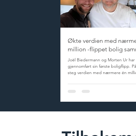
Økte verdien med nærme
million -flippet bolig sa
Joël Biedermann og Morten Ur har 
gjennomført sin første boligflipp. På
steg verdien med nærmere én milli