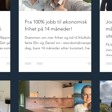
Fra 100% jobb til økonomisk
Jo
i.
frihet på 14 måneder!
må
ut
flipping
Drømmen om mer frihet og tid til friluftsliv
 Det gikk
førte Elin og Daniel inn i eiendomsbransjen. I
På 
 av som
dag, bare 14 måneder etter kursstart, har Elin
Jona
skoden.
sagt opp jobben, Daniel jobber 60%, og de
dag
gen var
forvalter 12 kontrakter med 2 millioner kroner
kk det bare
i årlige leieinntekter. Før de meldte seg på
oner i
Eiendomskoden i slutten av 2023, hadde Elin
 til 40%.
og Daniel allerede smakt på friheten. De
l! Nesten
hadde vært på tre lengre reiseperioder hvor
att bolig,
de drev med friluftsliv, noe som hadde gitt
mersmak og inspirert dem gjennom F