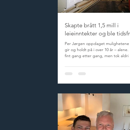
Skapte brått 1,5 mill i
leieinntekter og ble tidsfr
Per Jørgen oppdaget mulighetene 
gir og holdt på i over 10 år – alene.
fint gang etter gang, men tok aldri
han håpet på. Så fant han Eiendom
Når han etter en stund syntes timin
bra for å sette teori ut i praksis, gi
ett år før han leide ut for 125.000 kr
måneden og hadde redusert jobben
Nå kan han slutte jobben når han vi
hele sitt voksne liv har Per Jørgen h
interiør og plantegninger som inter