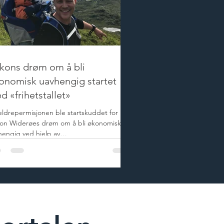
kons drøm om å bli
onomisk uavhengig startet
d «frihetstallet»
eldrepermisjonen ble startskuddet for
on Widerøes drøm om å bli økonomisk
hengig ved hjelp av
ndomsinvesteringer. Drømmen om...