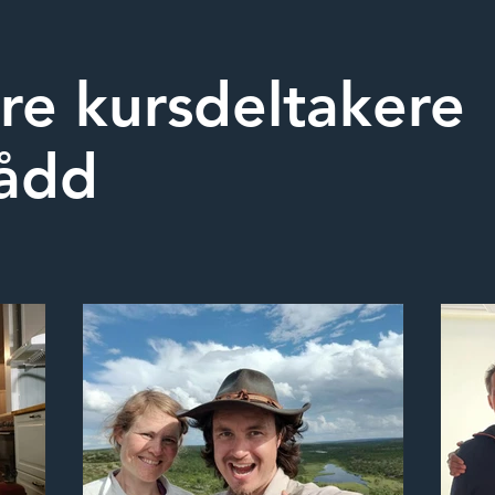
re kursdeltakere
ådd