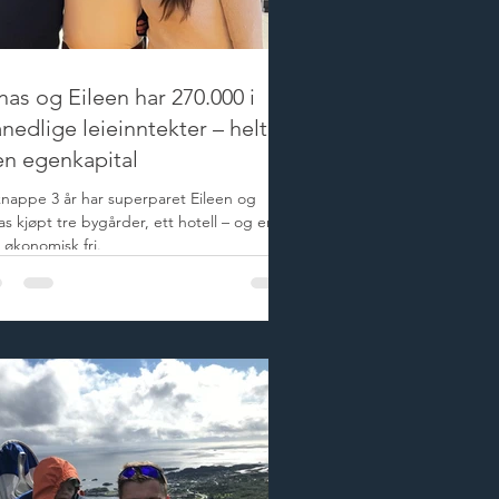
nas og Eileen har 270.000 i
nedlige leieinntekter – helt
en egenkapital
knappe 3 år har superparet Eileen og
s kjøpt tre bygårder, ett hotell – og er i
 økonomisk fri.