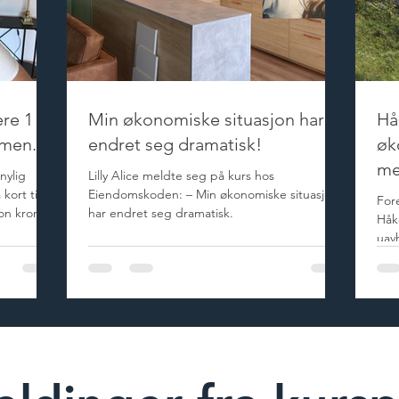
re 1
Min økonomiske situasjon har
Hå
mmen.
endret seg dramatisk!
øk
me
nylig
Lilly Alice meldte seg på kurs hos
 kort tid
Eiendomskoden: – Min økonomiske situasjon
For
on kroner.
har endret seg dramatisk.
Håk
uav
eie