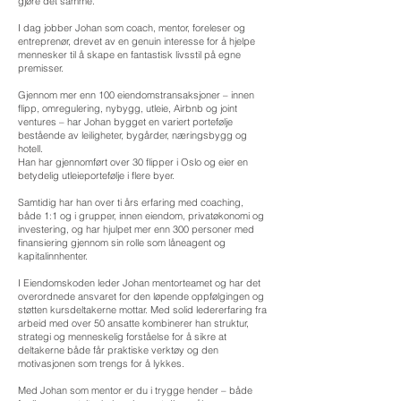
gjøre det samme.
I dag jobber Johan som coach, mentor, foreleser og
entreprenør, drevet av en genuin interesse for å hjelpe
mennesker til å skape en fantastisk livsstil på egne
premisser.
Gjennom mer enn 100 eiendomstransaksjoner – innen
flipp, omregulering, nybygg, utleie, Airbnb og joint
ventures – har Johan bygget en variert portefølje
bestående av leiligheter, bygårder, næringsbygg og
hotell.
Han har gjennomført over 30 flipper i Oslo og eier en
betydelig utleieportefølje i flere byer.
Samtidig har han over ti års erfaring med coaching,
både 1:1 og i grupper, innen eiendom, privatøkonomi og
investering, og har hjulpet mer enn 300 personer med
finansiering gjennom sin rolle som låneagent og
kapitalinnhenter.
I Eiendomskoden leder Johan mentorteamet og har det
overordnede ansvaret for den løpende oppfølgingen og
støtten kursdeltakerne mottar. Med solid ledererfaring fra
arbeid med over 50 ansatte kombinerer han struktur,
strategi og menneskelig forståelse for å sikre at
deltakerne både får praktiske verktøy og den
motivasjonen som trengs for å lykkes.
Med Johan som mentor er du i trygge hender – både