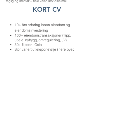
faglig og mentalt – hele veien mot dine mål.
KORT CV
10+ års erfaring innen eiendom og
eiendomsinvestering
100+ eiendomstransaksjoner (flipp,
utleie, nybygg, omregulering, JV)
30+ flipper i Oslo
Stor variert utleieportefølje i flere byer,
leiligheter, bygårder, næring og hotell
Økonomisk fri via eiendom på 1 år
Kapitalinnhenting for egne og andres
prosjekter
Låneagend - hjulpet 300+ personer og
selskap med finansiering
Råloftsutvikling og transformasjon av
eiendom
Omregulering fra næring til bolig
Styrearbeid for sameier og
eiendomsselskaper
Samarbeid med arkitekter, entreprenører
og byggherrer
10+ år som coach og mentor innen
eiendom og privatøkonomi