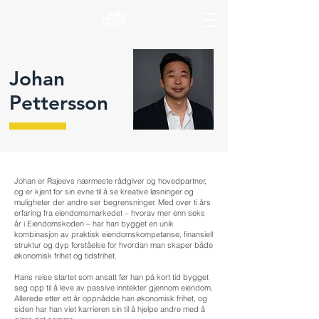
Johan
Pettersson
Johan er Rajeevs nærmeste rådgiver og hovedpartner,
og er kjent for sin evne til å se kreative løsninger og
muligheter der andre ser begrensninger. Med over ti års
erfaring fra eiendomsmarkedet – hvorav mer enn seks
år i Eiendomskoden – har han bygget en unik
kombinasjon av praktisk eiendomskompetanse, finansiell
struktur og dyp forståelse for hvordan man skaper både
økonomisk frihet og tidsfrihet.
Hans reise startet som ansatt før han på kort tid bygget
seg opp til å leve av passive inntekter gjennom eiendom.
Allerede etter ett år oppnådde han økonomisk frihet, og
siden har han viet karrieren sin til å hjelpe andre med å