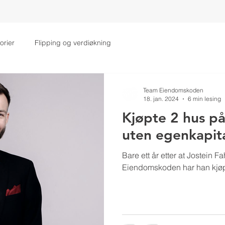
OM OSS
MENTORER
TILBAKEMELDINGER
SUKSESSHIS
orier
Flipping og verdiøkning
Team Eiendomskoden
18. jan. 2024
6 min lesing
Kjøpte 2 hus på 
uten egenkapita
Bare ett år etter at Jostein F
Eiendomskoden har han kjøp