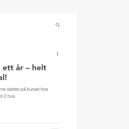
TORIER
PODCAST
KONTAKT
ett år – helt
l!
ahre startet på kurset hos
t 2 hus.