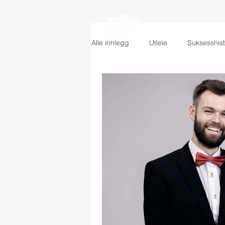
HOME
KURS
Alle innlegg
Utleie
Suksesshist