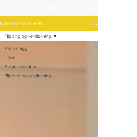
SUKSESSHISTORIER
Flipping og verdiøkning
Alle innlegg
Utleie
Suksesshistorier
Flipping og verdiøkning