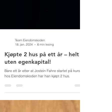
Team Eiendomskoden
18. jan. 2024
6 min lesing
Kjøpte 2 hus på ett år – helt
uten egenkapital!
Bare ett år etter at Jostein Fahre startet på kurset
hos Eiendomskoden har han kjøpt 2 hus.