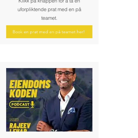
Klikk på knappen for å ta en
uforpliktende prat med en på
teamet.
Book en prat med en på teamet her!