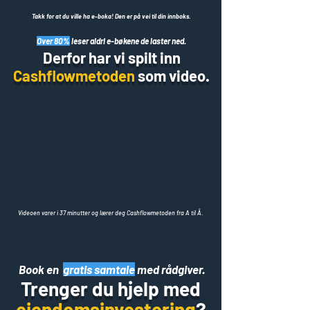
Takk for at du ville ha e-boka! Den er på vei til din innboks.
Over 80%
leser aldri e-bøkene de laster ned.
Derfor har vi spilt inn
Cashflowmetoden
som video.
Videoen varer i 37 minutter og lærer deg Cashflowmetoden fra A til Å.
Book en
gratis samtale
med rådgiver.
Trenger du hjelp med
eiendomsinvestering
?