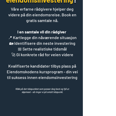
Våre erfarne rådgivere hjelper deg
videre på din eiendomsreise. Book en
gratis samtale nå.​
I en samtale vil din rådgiver
📍 Kartlegge din nåværende situasjon
​🏡 Identifisere din neste investering
​📅 Sette realistiske tidsmål
​🚀 Gi konkrete råd for veien videre
Kvalifiserte kandidater tilbys plass på
Eiendomskodens kursprogram - din vei
til suksess innen eiendomsinvestering
Klikk på det tidspunktet som passer deg best og fyll ut
skjemaet - så ringer vi på avtalt tidspunkt.