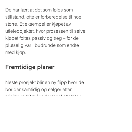
De har lært at det som føles som 
stillstand, ofte er forberedelse til noe 
større. Et eksempel er kjøpet av 
utleieobjektet, hvor prosessen til selve 
kjøpet føltes passiv og treg – før de 
plutselig var i budrunde som endte 
med kjøp.
Fremtidige planer
Neste prosjekt blir en ny flipp hvor de 
bor der samtidig og selger etter 
minimum 12 måneder for skattefritak.
– Hvis muligheten åpner seg og vi har 
kapasitet til det, er vi også interessert i 
å være med på kjappere flipper med 
andre.