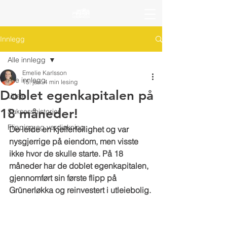
Innlegg
Alle innlegg
Emelie Karlsson
Alle innlegg
15. jan.
4 min lesing
Doblet egenkapitalen på
Utleie
18 måneder!
Suksesshistorier
Flipping og verdiøkning
De leide en kjellerleilighet og var 
nysgjerrige på eiendom, men visste 
ikke hvor de skulle starte. På 18 
måneder har de doblet egenkapitalen, 
gjennomført sin første flipp på 
Grünerløkka og reinvestert i utleiebolig.