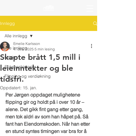
Innlegg
Alle innlegg
Emelie Karlsson
Alle innlegg
4. des. 2025
5 min lesing
Skapte brått 1,5 mill i
Utleie
leieinntekter og ble
Suksesshistorier
Flipping og verdiøkning
tidsfri.
Oppdatert:
15. jan.
Per Jørgen oppdaget mulighetene 
flipping gir og holdt på i over 10 år – 
alene. Det gikk fint gang etter gang, 
men tok aldri av som han håpet på. Så 
fant han Eiendomskoden. Når han etter 
en stund syntes timingen var bra for å 