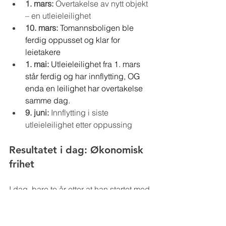
1. mars:
 Overtakelse av nytt objekt 
– en utleieleilighet
10. mars:
Tomannsboligen ble 
ferdig oppusset og klar for 
leietakere
1. mai:
Utleieleilighet fra 1. mars 
står ferdig og har innflytting, OG 
enda en leilighet har overtakelse 
samme dag.
9. juni:
 Innflytting i siste 
utleieleilighet etter oppussing
Resultatet i dag: Økonomisk 
frihet
I dag, bare to år etter at han startet med 
Eiendomskoden, er situasjonen totalt 
forandret, Per Jørgen har idag: 